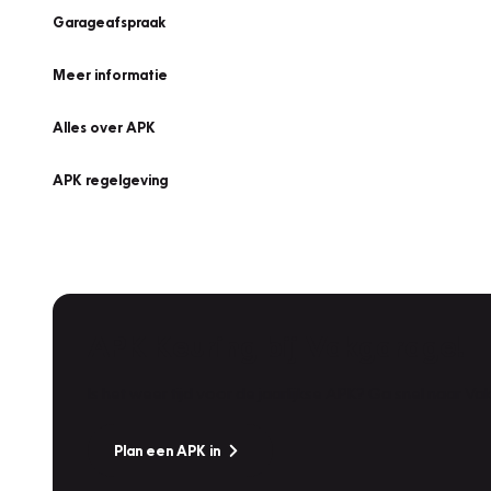
Garageafspraak
Meer informatie
Alles over APK
APK regelgeving
APK Keuring bij Vakgarage!
Is het weer tijd voor de jaarlijkse APK? Ga snel naar V
Plan een APK in