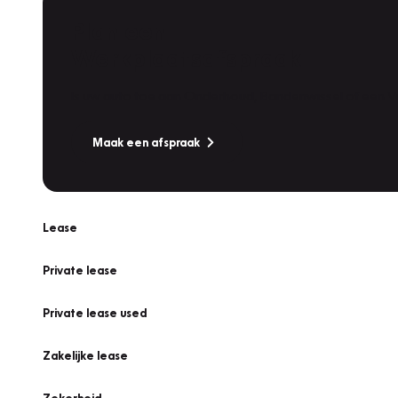
Plan een
Werkplaatsafspraak
Is uw auto toe aan Onderhoud, Bandenwissel of een Va
Maak een afspraak
Lease
Private lease
Private lease used
Zakelijke lease