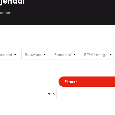
jendal
 nemen.
erstand
Bouwjaar
Brandstof
BTW / marge
Filteren