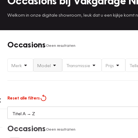
Occasions bij Vakgarage Ni
Welkom in onze digitale showroom, leuk dat u een kijkje komt
Occasions
Geen resultaten
Merk
Model
Transmissie
Prijs
Tell
Reset alle filters
Occasions
Geen resultaten