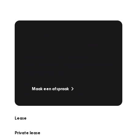
Plan een
Werkplaatsafspraak
Is uw auto toe aan Onderhoud,
Bandenwissel of een Vakantiecheck? Plan
online een afspraak!
Maak een afspraak
Lease
Private lease