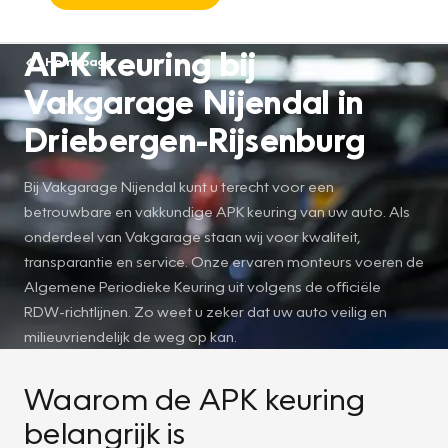
APK keuring bij
Homepage
Vakgarage Nijendal in
Driebergen-Rijsenburg
Bij Vakgarage Nijendal kunt u terecht voor een
betrouwbare en vakkundige APK keuring van uw auto. Als
onderdeel van Vakgarage staan wij voor kwaliteit,
transparantie en service. Onze ervaren monteurs voeren de
Algemene Periodieke Keuring uit volgens de officiële
RDW-richtlijnen. Zo weet u zeker dat uw auto veilig en
milieuvriendelijk de weg op kan.
Waarom de APK keuring
belangrijk is