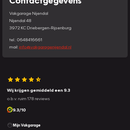
Vakgarage Nijendal
Nijendal 48
3972 KC Driebergen-Rijsenburg
tel.: 0648416661
mail:
info@vakgaragenijendal.nl
Wij krijgen gemiddeld een 9.3
o.b.v. ruim 178 reviews
9.3/10
Mijn Vakgarage