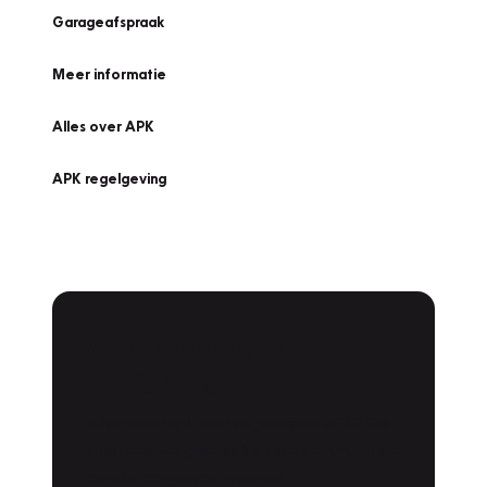
Garageafspraak
Meer informatie
Alles over APK
APK regelgeving
APK Keuring bij
Vakgarage!
Is het weer tijd voor de jaarlijkse APK? Ga
snel naar Vakgarage bij u in de buurt, en ga
zonder zorgen de weg op!