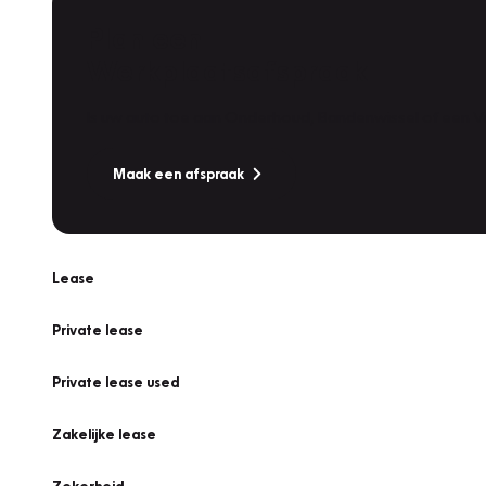
Plan een
Werkplaatsafspraak
Is uw auto toe aan Onderhoud, Bandenwissel of een Va
Maak een afspraak
Lease
Private lease
Private lease used
Zakelijke lease