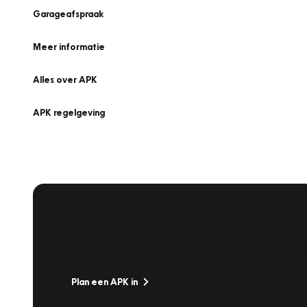
Garageafspraak
Meer informatie
Alles over APK
APK regelgeving
APK Keuring bij Vakgarage!
Is het weer tijd voor de jaarlijkse APK? Ga snel naar V
Plan een APK in