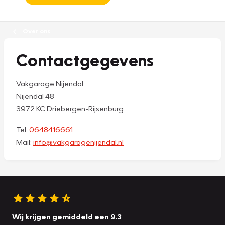
Over ons
Contactgegevens
Vakgarage Nijendal
Nijendal 48
3972 KC Driebergen-Rijsenburg
Tel:
0648416661
Mail:
info@vakgaragenijendal.nl
Wij krijgen gemiddeld een 9.3