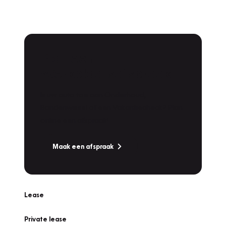
Plan een
Werkplaatsafspraak
Is uw auto toe aan Onderhoud,
Bandenwissel of een Vakantiecheck? Plan
online een afspraak!
Maak een afspraak
Lease
Private lease