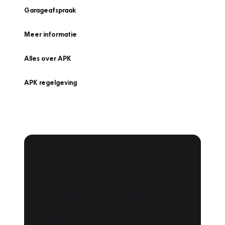
Garageafspraak
Meer informatie
Alles over APK
APK regelgeving
APK Keuring bij
Vakgarage!
Is het weer tijd voor de jaarlijkse APK? Ga
snel naar Vakgarage bij u in de buurt, en ga
zonder zorgen de weg op!