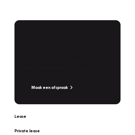
Plan een
Werkplaatsafspraak
Is uw auto toe aan Onderhoud,
Bandenwissel of een Vakantiecheck? Plan
online een afspraak!
Maak een afspraak
Lease
Private lease