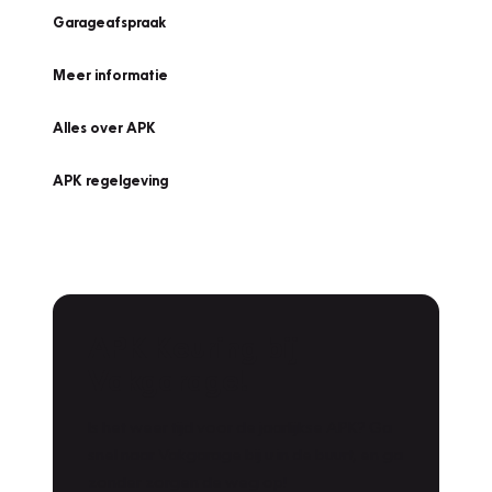
Garageafspraak
Meer informatie
Alles over APK
APK regelgeving
APK Keuring bij
Vakgarage!
Is het weer tijd voor de jaarlijkse APK? Ga
snel naar Vakgarage bij u in de buurt, en ga
zonder zorgen de weg op!