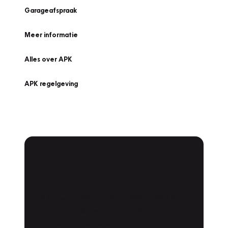
Garageafspraak
Meer informatie
Alles over APK
APK regelgeving
APK Keuring bij
Vakgarage!
Is het weer tijd voor de jaarlijkse APK? Ga
snel naar Vakgarage bij u in de buurt, en ga
zonder zorgen de weg op!