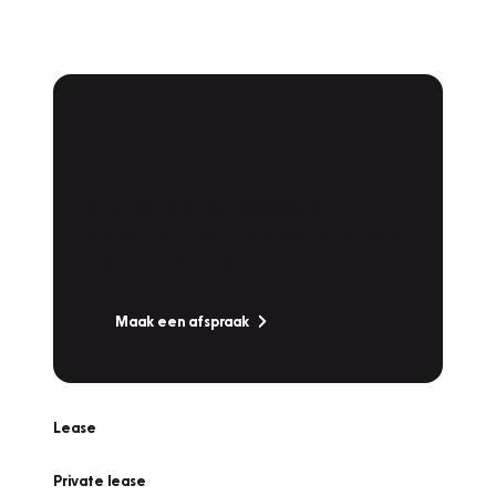
Plan een
Werkplaatsafspraak
Is uw auto toe aan Onderhoud,
Bandenwissel of een Vakantiecheck? Plan
online een afspraak!
Maak een afspraak
Lease
Private lease